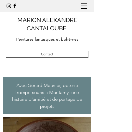
MARION ALEXANDRE
CANTALOUBE
Peintures fantasques et bohèmes
Contact
Avec Gérard Meunier, poterie
trompe-souris à Montamy, une
histoire d'amitié et de partage de
projets